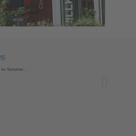
Next
26
n im Sommer.....