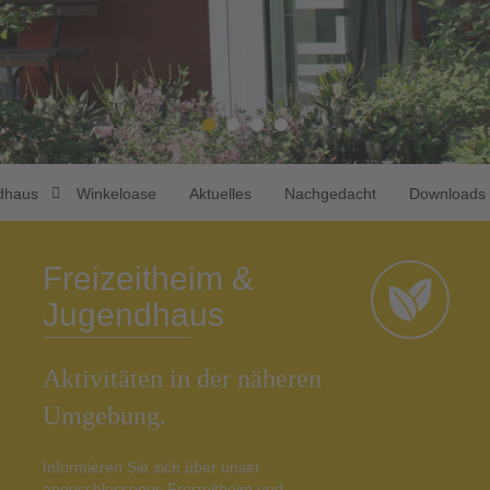
ndhaus
Winkeloase
Aktuelles
Nachgedacht
Downloads
Freizeitheim &
Jugendhaus
Aktivitäten in der näheren
Umgebung.
Informieren Sie sich über unser
angeschlossenes Freizeitheim und