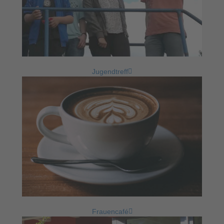
Jugendtreff
Frauencafé