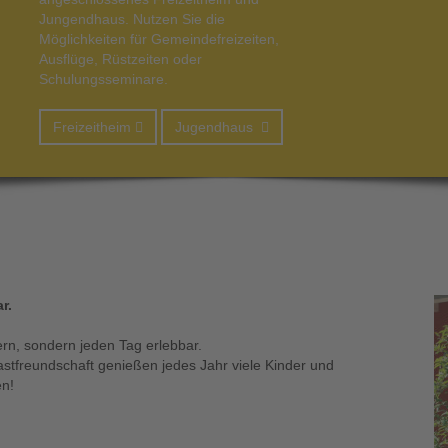
Jungendhaus. Nutzen Sie die
Möglichkeiten für Gemeindefreizeiten,
Ausflüge, Rüstzeiten oder
Schulungsseminare.
Freizeitheim
Jugendhaus
r.
ern, sondern jeden Tag erlebbar.
astfreundschaft genießen jedes Jahr viele Kinder und
en!