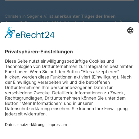
Christen in Sagar e.V. ist
anerkannter Träger der freien
Jugendhilfe
nach § 75 SGB VIII.
Anerkennungsurkunde
Wir benötigen Ihre Zustimmung, um
den Google Maps-Service zu laden!
Wir verwenden einen Service eines
Drittanbieters, um Karteninhalte einzubetten.
Dieser Service kann Daten zu Ihren Aktivitäten
sammeln. Bitte lesen Sie die Details durch und
stimmen Sie der Nutzung des Service zu, um
diese Karte anzuzeigen.
Mehr Informationen
Akzeptieren