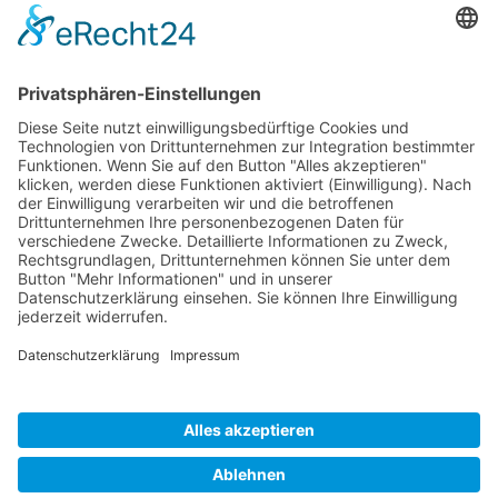
Wir benötigen Ihre Zustimmung, um
den Google Maps-Service zu laden!
Wir verwenden einen Service eines
Drittanbieters, um Karteninhalte einzubetten.
Dieser Service kann Daten zu Ihren Aktivitäten
sammeln. Bitte lesen Sie die Details durch und
stimmen Sie der Nutzung des Service zu, um
diese Karte anzuzeigen.
Mehr Informationen
Akzeptieren
powered by
Usercentrics Consent Management
Copyright © 2026 Christen in Sagar e.V., Christliche Gemeinde &
Platform
&
eRecht24
Freizeitheim. Alle Rechte vorbehalten.
Startseite
Impressum
Datenschutz
Cookie-Einstellungen
Kontakt
Suche