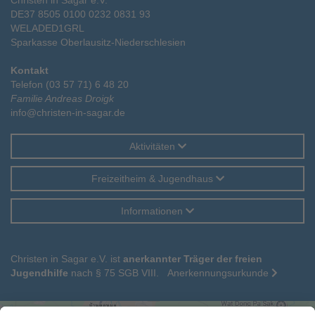
DE37 8505 0100 0232 0831 93
WELADED1GRL
Sparkasse Oberlausitz-Niederschlesien
Kontakt
Telefon (03 57 71) 6 48 20
Familie Andreas Droigk
info@christen-in-sagar.de
Aktivitäten
Freizeitheim & Jugendhaus
Informationen
Christen in Sagar e.V. ist
anerkannter Träger der freien
Jugendhilfe
nach § 75 SGB VIII.
Anerkennungsurkunde