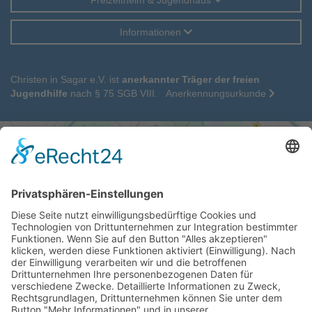
Informationen
Christen in Sagar e.V. ist
anerkannter Träger der freien
Jugendhilfe
nach § 75 SGB VIII.
Anerkennungsurkunde
Wir benötigen Ihre Zustimmung, um
den Google Maps-Service zu laden!
Wir verwenden einen Service eines
Drittanbieters, um Karteninhalte einzubetten.
Dieser Service kann Daten zu Ihren Aktivitäten
sammeln. Bitte lesen Sie die Details durch und
stimmen Sie der Nutzung des Service zu, um
diese Karte anzuzeigen.
Mehr Informationen